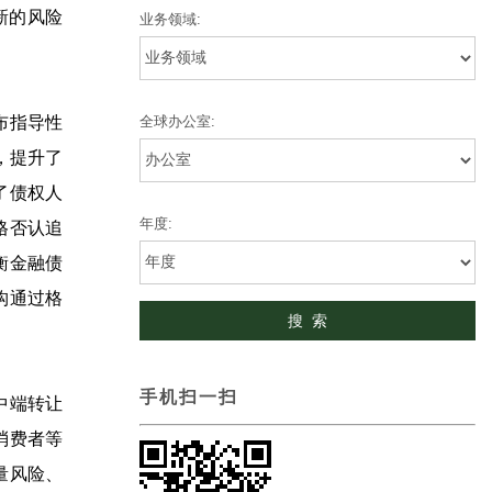
新的风险
业务领域:
全球办公室:
布指导性
，提升了
了债权人
年度:
格否认追
衡金融债
构通过格
手机扫一扫
中端转让
消费者等
量风险、