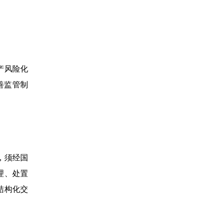
产风险化
善监管制
，须经国
理、处置
结构化交