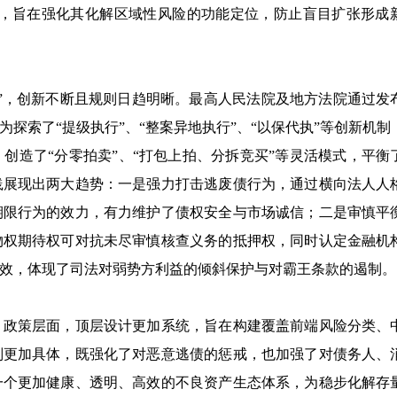
径，旨在强化其化解区域性风险的功能定位，防止盲目扩张形成
”，创新不断且规则日趋明晰。最高人民法院及地方法院通过发
探索了“提级执行”、“整案异地执行”、“以保代执”等创新机制
创造了“分零拍卖”、“打包上拍、分拆竞买”等灵活模式，平衡
践展现出两大趋势：一是强力打击逃废债行为，通过横向法人人
期限行为的效力，有力维护了债权安全与市场诚信；二是审慎平
物权期待权可对抗未尽审慎核查义务的抵押权，同时认定金融机
效，体现了司法对弱势方利益的倾斜保护与对霸王条款的遏制。
期。政策层面，顶层设计更加系统，旨在构建覆盖前端风险分类、
则更加具体，既强化了对恶意逃债的惩戒，也加强了对债务人、
一个更加健康、透明、高效的不良资产生态体系，为稳步化解存