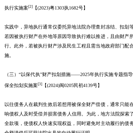
[2]
执行实施案
【(2023)粤1303执1682号】
实践中，异地执行通常仅委托异地法院办理查封冻结、扣划
若因被执行财产在外地等原因导致执行难以推进，且由财产
行。此外，若被执行财产涉及民生工程且需当地政府部门配
施。
（三）“以保代执”财产扣划措施——2025年执行实施专题指
[3]
保全扣划实施案
【(2024)闽0205民初4139号】
以往债务人在裁判生效后若想用被保全财产偿债，通常只能
响债权人及时受偿并损害债务人信用。为此，地方法院探索了
全款项，使债权人快速实现权益，同时避免对主动履行的债
全额清偿后可获法院出具的自动履行证明。