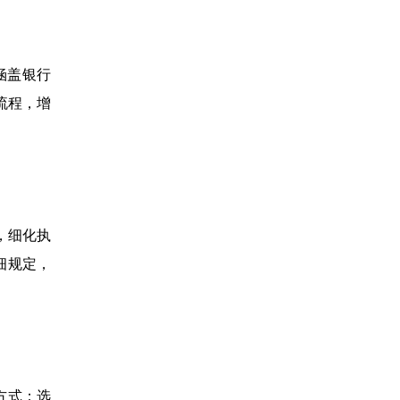
涵盖银行
流程，增
，细化执
细规定，
方式；选