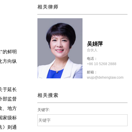
相关律师
吴娟萍
合伙人
”的鲜明
电话：
化方向纵
+86 10 5268 2888
邮箱：
wujp@dehenglaw.com
关于延长
相关搜索
外部监督
收、地方
关键字:
国家级标
法》则通