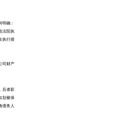
例明确：
地法院执
取执行措
公司财产
，后者影
扣划被保
确债务人