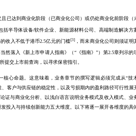
ogy）”行业定义且已达到商业化阶段（已商业化公司）或仍处商业化前阶段
请人包括半导体设备/软件企业、新能源材料公司、高端制造解决方
[3]
的收入不低于港币2.5亿元的门槛
，而未商业化公司则须证明
当然落入《新上市申请人指南》（“《指南》”）第2.5章列示的
所提交上市前查询，以寻求保密指引。
这一核心命题。这意味着，业务章节的撰写逻辑必须完成从“技
证性、客户与供应链的稳定性，以及亏损期内的盈利路径可行性展
性论证与商业化分析、以浅白语言说明业务模式及收入模式、业
研发投入与持续创新能力五大维度。以下将逐一展开各维度的具