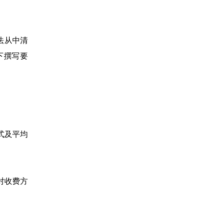
法从中清
下撰写要
式及平均
对收费方