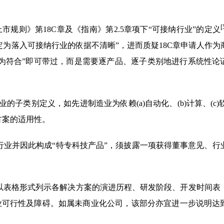
[
市规则》第18C章及《指南》第2.5章项下“可接纳行业”的定义
为落入可接纳行业的依据不清晰”，进而质疑18C章申请人作为
为符合”即可带过，而是需要逐产品、逐子类别地进行系统性论
子类别定义，如先进制造业为依赖(a)自动化、(b)计算、(c)软
方案的适用性。
行业并因此构成“特专科技产品”，须披露一项获得董事意见、行
以表格形式列示各解决方案的演进历程、研发阶段、开发时间表
业可行性及障碍。如属未商业化公司，该部分亦宜进一步说明达