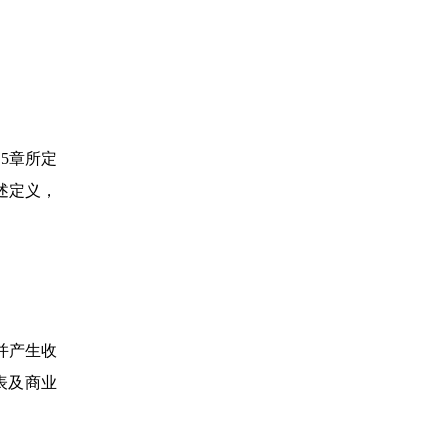
5章所定
述定义，
并产生收
表及商业