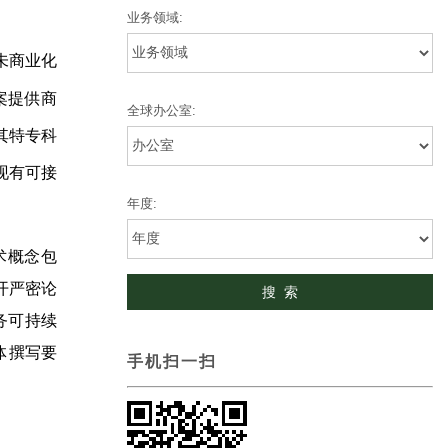
业务领域:
（未商业化
案提供商
全球办公室:
其特专科
现有可接
年度:
术概念包
开严密论
务可持续
体撰写要
手机扫一扫