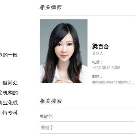
相关律师
梁百合
合伙人
节的一般
电话：
+852 3916 3398
邮箱：
lilyliang@dehenglaw.com.hk
、但尚处
管机构的
相关搜索
商业化或
C特专科
关键字: