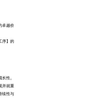
的卓越价
工序】的
成长性。
现并就重
持续性与