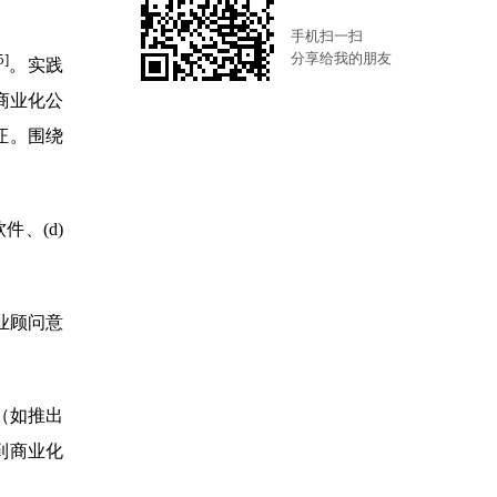
手机扫一扫
分享给我的朋友
5]
。实践
商业化公
证。围绕
件、(d)
业顾问意
（如推出
到商业化