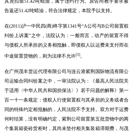
其虎扣留51.42吨蜡油，属于违约行为。原告尚教宇要求被
告返还51.42吨蜡油，符合法律规定，本院予以支持。
在(2011)沪一中民四(商)终字第1341号“A公司与B公司留置权
纠纷上诉案”之中，法院认为：一般而言，动产的留置不得
与债权人所承担的义务相抵触，即债权人以运费未支付而在
[3]
中途留置货物的，则为法律不允许
。
在广州茂丰货运代理有限公司与连云港紫荆国际物流有限公
司运输合同纠纷案之中，一审法院认为：《最高人民法院关
于适用〈中华人民共和国担保法〉》若干问题的解释》第一
百一十一条规定：债权人行使留置权与其承担的义务或者合
同的特殊约定相抵触的，人民法院不予支持。双方对于运费
何时结算，没有明确约定，紫荆公司留置第五批货物中的两
个集装箱瓷砖货柜时，其尚未垫付相关集装箱滞期费，与茂