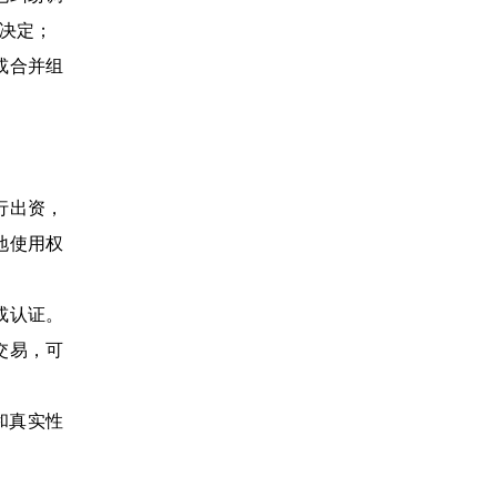
决定；
或合并组
行出资，
地使用权
或认证。
交易，可
和真实性