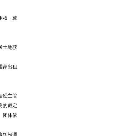
用权，或
拨土地获
国家出租
括经主管
院的裁定
、团体依
地纠纷调