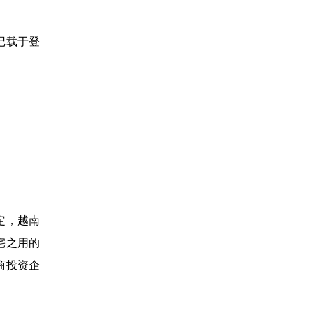
记载于登
定，越南
宅之用的
商投资企