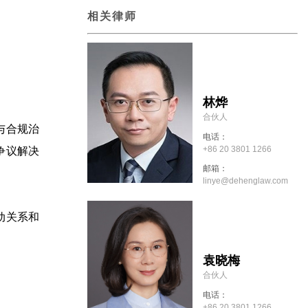
相关律师
林烨
合伙人
与合规治
电话：
+86 20 3801 1266
争议解决
邮箱：
linye@dehenglaw.com
动关系和
袁晓梅
合伙人
电话：
+86 20 3801 1266