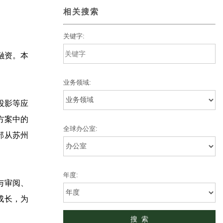
相关搜索
关键字:
融资。本
业务领域:
微投影等应
方案中的
全球办公室:
部从苏州
年度:
与审阅、
成长，为