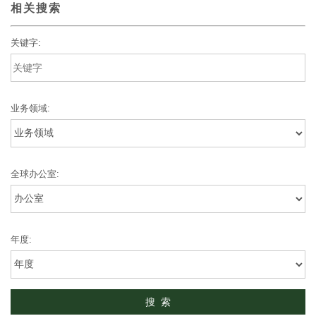
相关搜索
关键字:
业务领域:
全球办公室:
年度: