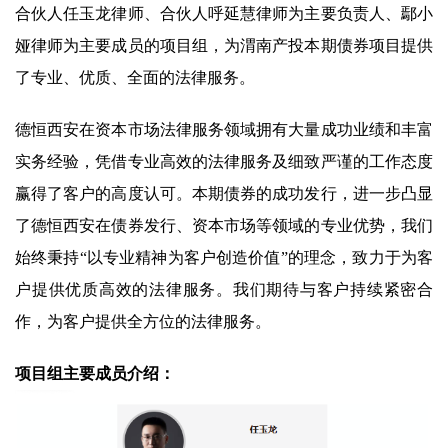
合伙人任玉龙律师、合伙人呼延慧律师为主要负责人、鄢小
娅律师为主要成员的项目组，为渭南产投本期债券项目提供
了专业、优质、全面的法律服务。
德恒西安在资本市场法律服务领域拥有大量成功业绩和丰富
实务经验，凭借专业高效的法律服务及细致严谨的工作态度
赢得了客户的高度认可。本期债券的成功发行，进一步凸显
了德恒西安在债券发行、资本市场等领域的专业优势，我们
始终秉持“以专业精神为客户创造价值”的理念，致力于为客
户提供优质高效的法律服务。我们期待与客户持续紧密合
作，为客户提供全方位的法律服务。
项目组主要成员介绍：