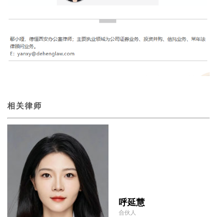
相关律师
呼延慧
合伙人