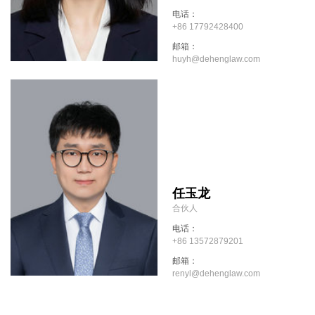
电话：
+86 17792428400
邮箱：
huyh@dehenglaw.com
任玉龙
合伙人
电话：
+86 13572879201
邮箱：
renyl@dehenglaw.com