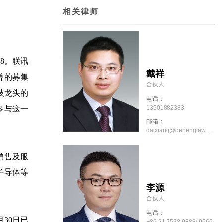
相关律师
08。联讯
戴祥
计算的募集
合伙人
技龙头的
电话：
13501882383
参与这一
邮箱：
daixiang@dehenglaw.com
销售及服
半导体等
李源
合伙人
电话：
30日已
+86 21 5598 9888/ 9666