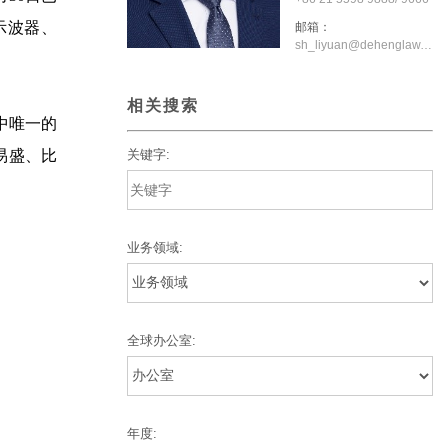
示波器、
邮箱：
sh_liyuan@dehenglaw.com
相关搜索
名中唯一的
关键字:
易盛、比
业务领域:
全球办公室:
年度: