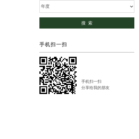
手机扫一扫
手机扫一扫
分享给我的朋友