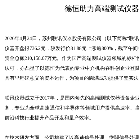
德恒助力高端测试仪器
2026年4月24日，苏州联讯仪器股份有限公司（以下简称“联
仪器开盘报736.2元，较发行价81.88元上涨逾800%，截至
资金总额210,158.67万元。作为国产高端测试仪器领域
认可，亦凸显了以德恒为代表的专业中介机构在科创企业登
具有里程碑意义的资本运作，为项目的圆满成功提供了坚实法
联讯仪器成立于2017年，是国内领先的高端测试仪器设备
务，专业为全球高速通信和半导体等领域用户提供高速率、
前沿科技行业提升产品开发和量产效率。
在技术研发方面，公司构建了以高速信号处理、微弱信号处理和