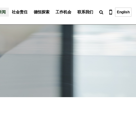
新闻
社会责任
德恒探索
工作机会
联系我们
English