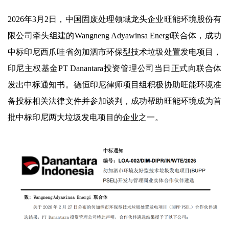
2026年3月2日，中国固废处理领域龙头企业旺能环境股份有
限公司牵头组建的Wangneng Adyawinsa Energi联合体，成功
中标印尼西爪哇省勿加泗市环保型技术垃圾处置发电项目，
印尼主权基金PT Danantara投资管理公司当日正式向联合体
发出中标通知书。德恒印尼律师项目组积极协助旺能环境准
备投标相关法律文件并参加谈判，成功帮助旺能环境成为首
批中标印尼两大垃圾发电项目的企业之一。