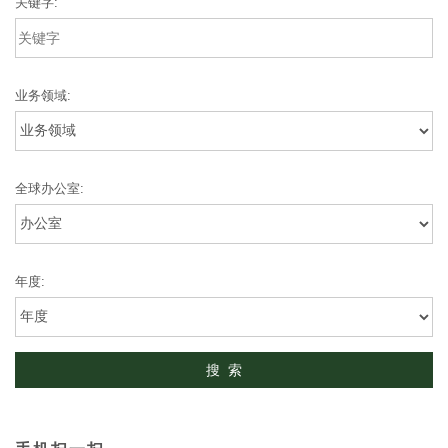
关键字:
业务领域:
全球办公室:
年度: