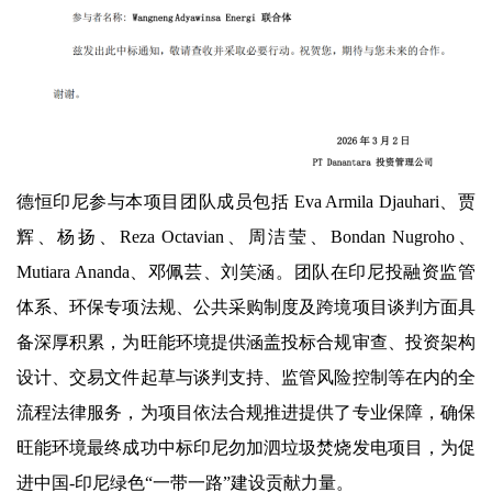
德恒印尼参与本项目团队成员包括 Eva Armila Djauhari、贾
辉、杨扬、Reza Octavian、周洁莹、Bondan Nugroho、
Mutiara Ananda、邓佩芸、刘笑涵。团队在印尼投融资监管
体系、环保专项法规、公共采购制度及跨境项目谈判方面具
备深厚积累，为旺能环境提供涵盖投标合规审查、投资架构
设计、交易文件起草与谈判支持、监管风险控制等在内的全
流程法律服务，为项目依法合规推进提供了专业保障，确保
旺能环境最终成功中标印尼勿加泗垃圾焚烧发电项目，为促
进中国-印尼绿色“一带一路”建设贡献力量。