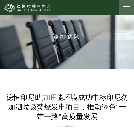
德恒新闻
德恒印尼助力旺能环境成功中标印尼勿
加泗垃圾焚烧发电项目，推动绿色“一
带一路”高质量发展
2026-03-06