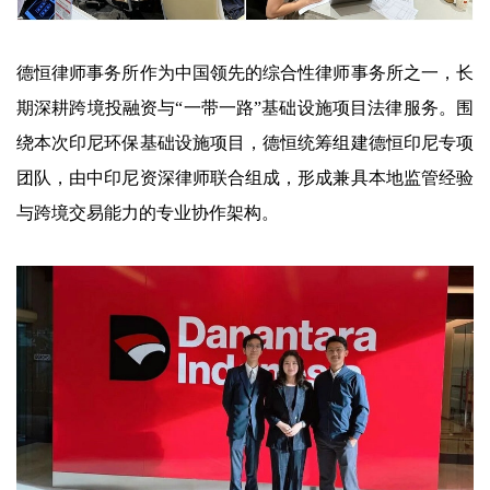
德恒律师事务所作为中国领先的综合性律师事务所之一，长
期深耕跨境投融资与“一带一路”基础设施项目法律服务。围
绕本次印尼环保基础设施项目，德恒统筹组建德恒印尼专项
团队，由中印尼资深律师联合组成，形成兼具本地监管经验
与跨境交易能力的专业协作架构。