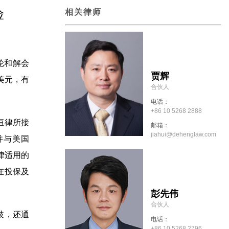
险
相关律师
轮和解会
贾辉
美元，有
合伙人
电话：
+86 10 5268 2888
恒律所接
邮箱：
jiahui@dehenglaw.com
并与美国
法律适用的
在投保及
彭先伟
合伙人
歧，还通
电话：
+86 10 5268 2796