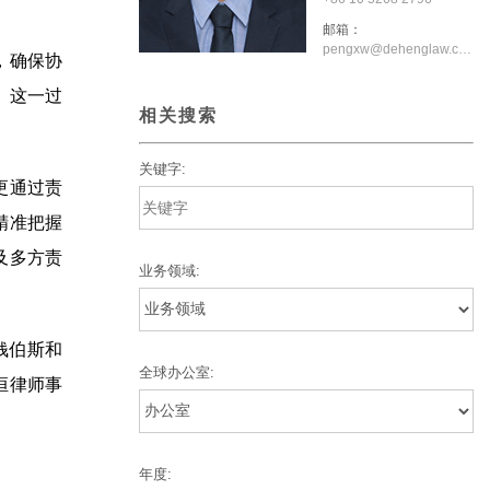
邮箱：
pengxw@dehenglaw.com
，确保协
。这一过
相关搜索
关键字:
更通过责
精准把握
及多方责
业务领域:
钱伯斯和
全球办公室:
恒律师事
年度: