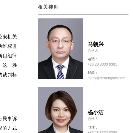
相关律师
公安机关
马朝兴
快维权进
合伙人
项目组律
电话：
+86 28 8333 8385
。这一胜
邮箱：
的裁判标
macx@dehenglaw.com
杨小洁
行民事诉
合伙人
电话：
影响方式
+86 28 8333 8385