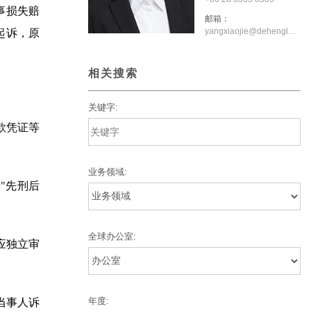
事损失赔
邮箱：
yangxiaojie@dehenglaw.com
起诉，原
相关搜索
关键字:
款凭证等
业务领域:
"先刑后
全球办公室:
应独立审
年度:
当事人诉