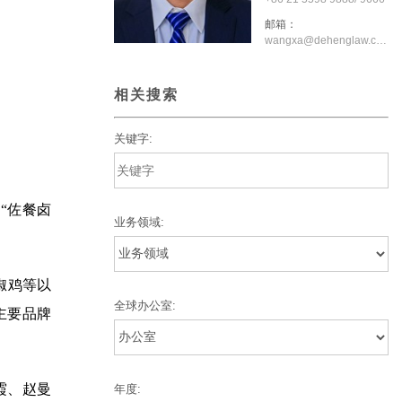
邮箱：
wangxa@dehenglaw.com
相关搜索
关键字:
为“佐餐卤
业务领域:
椒鸡等以
全球办公室:
主要品牌
霞、赵曼
年度: