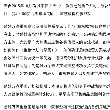
着自2015年10月份以来停工至今，负债超过近7亿元，涉及
目”（以下简称“万湖东城”项目）重整取得初步成功。
楚雄万湖重整案涉及法律关系复杂，且“万湖东城”项目烂尾
突出，对楚雄市当地和周边地域的社会稳定、金融稳定和民
方主体，尤其是广大购房业主和各类债权人的合法权益、如
如何制作《重整计划（草案）》、如何确保后续经营方案成
会效应相互协调统一等问题，德恒充分利用自身专业优势，
疑难法律问题，为楚雄万湖最终实现重整成功发挥了关键作
管理人、各方债权人、购房人、重整投资人以及楚雄市法院的
楚雄万湖重整计划获批后，本项目将进入到更具挑战和更为
人监督楚雄万湖重整计划执行，尽早实现已售商品房顺利交付
楚雄万湖重整案是楚雄州中院和楚雄市法院受理的首例房地