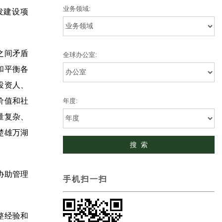
业务领域:
发建设项
之间矛盾
全球办公室:
和平衡各
投资人、
价值和社
年度:
量复杂、
楚雄万湖
协助管理
手机扫一扫
整经验和