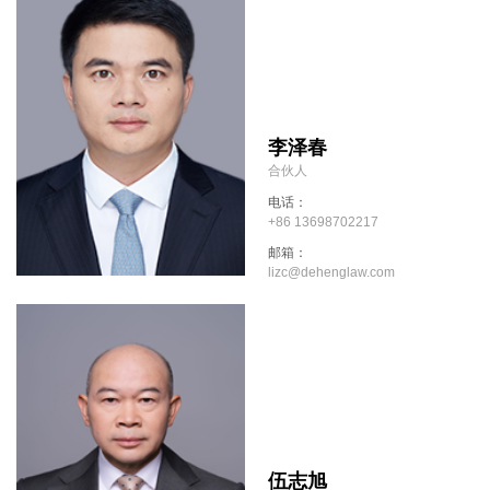
李泽春
合伙人
电话：
+86 13698702217
邮箱：
lizc@dehenglaw.com
伍志旭