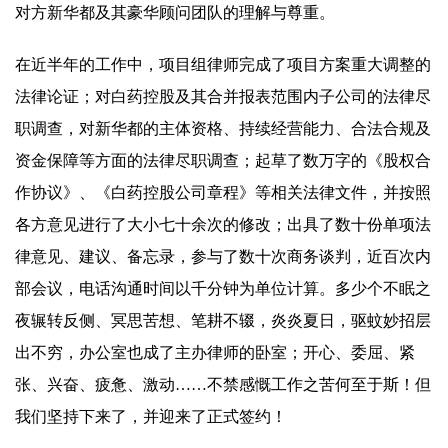
对方新华都及其豪华顾问团队的理解与尊重。
在近半年的工作中，项目组律师完成了项目方案重大调整的
法律论证；对白药控股及其合并报表范围内子公司的法律尽
职调查，对新华都的主体资格、持续经营能力、合法合规及
资金保障等方面的法律尽职调查；起草了数万字的《股权合
作协议》、《白药控股公司章程》等相关法律文件，并按照
各方意见进行了大小七十余次的修改；出具了数十份单项法
律意见、建议、备忘录，参与了数十次商务谈判，近百次内
部会议，电话沟通时间以千分钟为单位计算。多少个不眠之
夜辗转反侧、冥思苦想、笔耕不辍，炎炎夏日，驱蚊妙招层
出不穷，办公室也成了主办律师的卧室；开心、委屈、紧
张、兴奋、疲惫、激动……不禁感慨工作之苦何至于斯！但
我们坚持下来了，并迎来了正式签约！