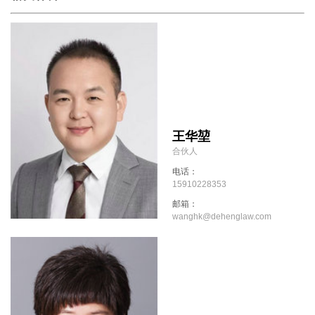
王华堃
合伙人
电话：
15910228353
邮箱：
wanghk@dehenglaw.com