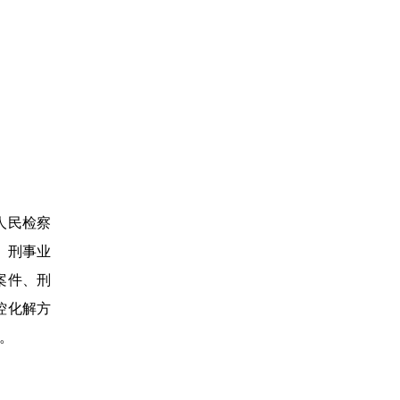
人民检察
、刑事业
案件、刑
控化解方
。