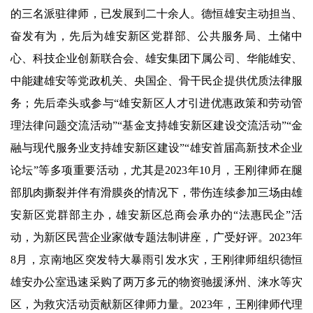
的三名派驻律师，已发展到二十余人。德恒雄安主动担当、
奋发有为，先后为雄安新区党群部、公共服务局、土储中
心、科技企业创新联合会、雄安集团下属公司、华能雄安、
中能建雄安等党政机关、央国企、骨干民企提供优质法律服
务；先后牵头或参与“雄安新区人才引进优惠政策和劳动管
理法律问题交流活动”“基金支持雄安新区建设交流活动”“金
融与现代服务业支持雄安新区建设”“雄安首届高新技术企业
论坛”等多项重要活动，尤其是2023年10月，王刚律师在腿
部肌肉撕裂并伴有滑膜炎的情况下，带伤连续参加三场由雄
安新区党群部主办，雄安新区总商会承办的“法惠民企”活
动，为新区民营企业家做专题法制讲座，广受好评。2023年
8月，京南地区突发特大暴雨引发水灾，王刚律师组织德恒
雄安办公室迅速采购了两万多元的物资驰援涿州、涞水等灾
区，为救灾活动贡献新区律师力量。2023年，王刚律师代理