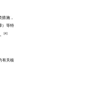
类措施，
障）等特
[4]
。
的有关核