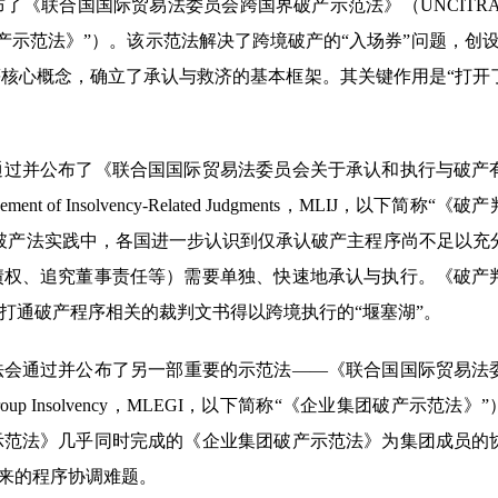
《联合国国际贸易法委员会跨国界破产示范法》（UNCITRAL 
以下简称“《跨国界破产示范法》”）。该示范法解决了跨境破产的“入场券”问题，创
I）等核心概念，确立了承认与救济的基本框架。其关键作用是“打开
会通过并公布了《联合国国际贸易法委员会关于承认和执行与破产
rcement of Insolvency-Related Judgments，MLIJ，以下简称“
破产法实践中，各国进一步认识到仅承认破产主程序尚不足以充
债权、追究董事责任等）需要单独、快速地承认与执行。《破产
打通破产程序相关的裁判文书得以跨境执行的“堰塞湖”。
贸法会通过并公布了另一部重要的示范法——《联合国国际贸易法
se Group Insolvency，MLEGI，以下简称“《企业集团破产示范法
示范法》几乎同时完成的《企业集团破产示范法》为集团成员的
带来的程序协调难题。