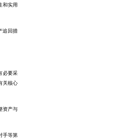
直观性和实用
产追回措
有必要采
有关核心
整资产与
对手等第