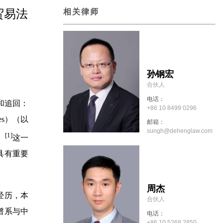
贸易法
相关律师
孙钢宏
合伙人
电话：
和追回：
+86 10 8499 0296
otes）（以
邮箱：
sungh@dehenglaw.com
[1]
。
这一
具有重要
周杰
经历，本
合伙人
谱系与中
电话：
+86 10 5268 2850