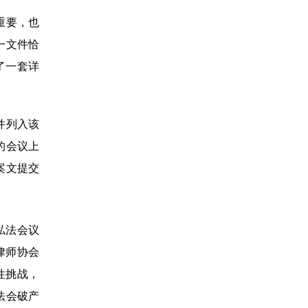
重要，也
一文件恰
了一套详
并列入该
的会议上
案文提交
私法会议
律师协会
性挑战，
法会破产