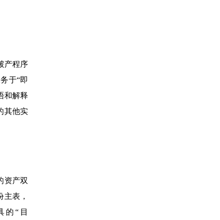
破产程序
务于“即
语和解释
的其他实
的资产双
份主表，
具的“目