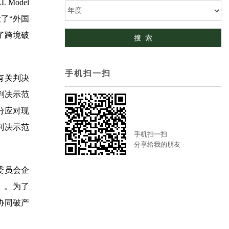
Model
设了“外国
了跨境破
手机扫一扫
有关判决
《破产判决示范
分应对现
判决示范
手机扫一扫
分享给我的朋友
委员会企
》”）。为了
协同破产