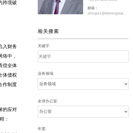
的跨境破
邮箱：
zhoujie1@dehenglaw.com
相关搜索
关键字:
陷入财务
网络中，
清偿全体
业务领域:
全体债权
合作制度
全球办公室:
懈的应对
程：
年度: