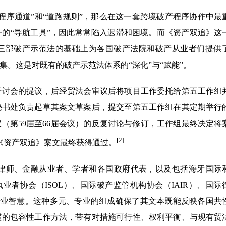
程序通道”和“道路规则”，那么在这一套跨境破产程序协作中最
的“导航工具”，因此常常陷入迟滞和困境。而《资产双追》这
述三部破产示范法的基础上为各国破产法院和破产从业者们提供
。这是对既有的破产示范法体系的“深化”与“赋能”。
际研讨会的提议，后经贸法会审议后将项目工作委托给第五工作组
秘书处负责起草其案文草案后，提交至第五工作组在其定期举行
会议（第59届至66届会议）的反复讨论与修订，工作组最终决定将
[2]
，《资产双追》案文最终获得通过。
律师、金融从业者、学者和各国政府代表，以及包括海牙国际
执业者协会（ISOL）、国际破产监管机构协会（IAIR）、国际
的专业智慧。这种多元、专业的组成确保了其文本既能反映各国共
贯的包容性工作方法，带有对措施可行性、权利平衡、与现有贸