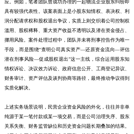
应。例如，笔者团队曾成功办理的一起物流企业股东纠纷即
具有较强代表性。该案表面上是小股东知情权、表决权、利
润分配请求权和股权退出争议，实质上则交织着公司控制权
滥用、股权稀释、重大资产收益不透明以及潜在资金侵占、
挪用风险。案件处理过程中，团队并未将刑事控告作为唯一
手段，而是围绕“查明公司真实资产—还原资金流向—评估
潜在刑事风险—促成股权退出”这一主线，综合运用股东知
情权诉讼、决议效力诉讼、政府信息公开、工商登记异议、
财务审计、资产评估及谈判协商等路径，最终推动争议得到
实质化解决。
上述实务场景说明，民营企业资金风险的外化，往往并非单
纯源于某一笔付款或某一项交易，而是公司治理失序、股东
关系失衡、财务监管缺位和历史资金问题长期叠加的结果。