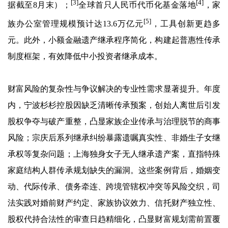
[3]
[4]
据截至8月末）；
全球首只人民币代币化基金落地
，家
[5]
族办公室管理规模预计达13.6万亿元
，工具创新更趋多
元。此外，小额金融遗产继承程序简化，构建起普惠性传承
制度框架，有效降低中小投资者继承成本。
财富风险的复杂性与争议解决的专业性需求显著提升。年度
内，宁波杉杉控股因缺乏清晰传承预案，创始人离世后引发
股权争夺与破产重整，凸显家族企业传承与治理脱节的商事
风险；宗庆后系列继承纠纷暴露遗嘱真实性、非婚生子女继
承权等复杂问题；上海独身女子无人继承遗产案，直指特殊
家庭结构人群传承规划缺失的漏洞。这些案例背后，婚姻变
动、代际传承、债务牵连、跨境管辖权冲突等风险交织，司
法实践对婚前财产约定、家族协议效力、信托财产独立性、
股权代持合法性的审查日趋精细化，凸显财富规划需前置覆