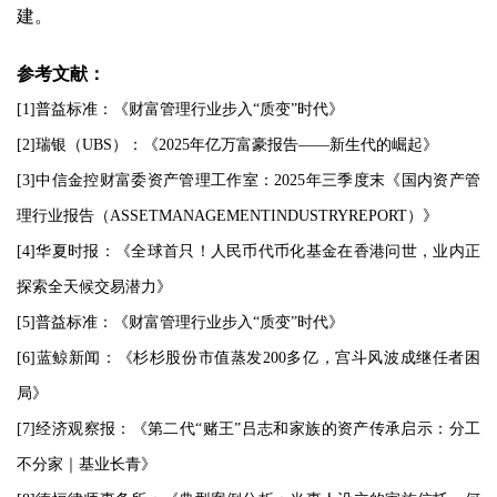
建。
参考文献：
[1]普益标准：《财富管理行业步入“质变”时代》
[2]瑞银（UBS）：《2025年亿万富豪报告——新生代的崛起》
[3]中信金控财富委资产管理工作室：2025年三季度末《国内资产管
理行业报告（ASSETMANAGEMENTINDUSTRYREPORT）》
[4]华夏时报：《全球首只！人民币代币化基金在香港问世，业内正
探索全天候交易潜力》
[5]普益标准：《财富管理行业步入“质变”时代》
[6]蓝鲸新闻：《杉杉股份市值蒸发200多亿，宫斗风波成继任者困
局》
[7]经济观察报：《第二代“赌王”吕志和家族的资产传承启示：分工
不分家｜基业长青》