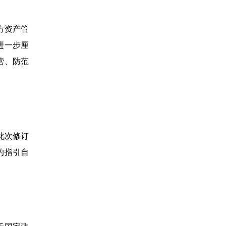
方资产管
进一步厘
营、防范
此次修订
的指引自