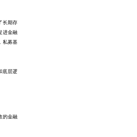
了长期存
促进金融
，私募基
和底层逻
效的金融