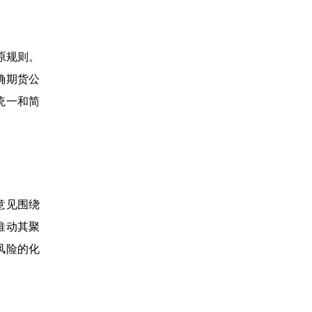
原规则。
确期货公
统一和简
意见围绕
推动其聚
风险的化