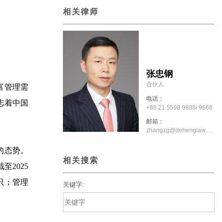
相关律师
张忠钢
合伙人
富管理需
电话：
志着中国
+86 21 5598 9888/ 9666
邮箱：
zhangzg@dehenglaw.com
的态势。
相关搜索
2025
0只；管理
关键字: