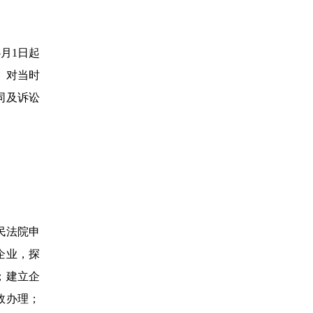
月1日起
。对当时
同及诉讼
民法院申
企业，探
；建立企
效办理；