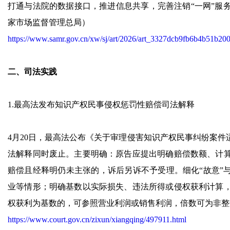
打通与法院的数据接口，推进信息共享，完善注销“一网”服
家市场监督管理总局）
https://www.samr.gov.cn/xw/sj/art/2026/art_3327dcb9fb6b4b51b20
二、司法实践
1.最高法发布知识产权民事侵权惩罚性赔偿司法解释
4月20日，最高法公布《关于审理侵害知识产权民事纠纷案件适用
法解释同时废止。主要明确：原告应提出明确赔偿数额、计
赔偿且经释明仍未主张的，诉后另诉不予受理。细化“故意”
业等情形；明确基数以实际损失、违法所得或侵权获利计算
权获利为基数的，可参照营业利润或销售利润，倍数可为非整
https://www.court.gov.cn/zixun/xiangqing/497911.html