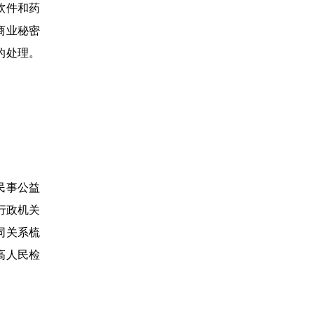
软件和药
商业秘密
的处理。
民事公益
行政机关
同关系梳
高人民检