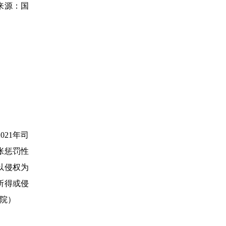
来源：国
21年司
张惩罚性
以侵权为
所得或侵
院）