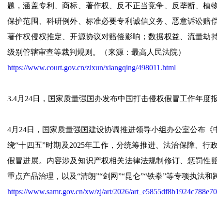
题，涵盖专利、商标、著作权、反不正当竞争、反垄断、植
保护范围、科研例外、标准必要专利诚信义务、恶意诉讼赔
著作权侵权推定、开源协议对赔偿影响；数据权益、流量劫
级别管辖审查等裁判规则。（来源：最高人民法院）
https://www.court.gov.cn/zixun/xiangqing/498011.html
3.4月24日，国家质量强国办发布中国打击侵权假冒工作年度
4月24日，国家质量强国建设协调推进领导小组办公室公布《
绕“十四五”时期及2025年工作，分统筹推进、法治保障、
假冒进展。内容涉及知识产权相关法律法规制修订、惩罚性
重点产品治理，以及“清朗”“剑网”“昆仑”“铁拳”等专项执
https://www.samr.gov.cn/xw/zj/art/2026/art_e5855df8b1924c788e7