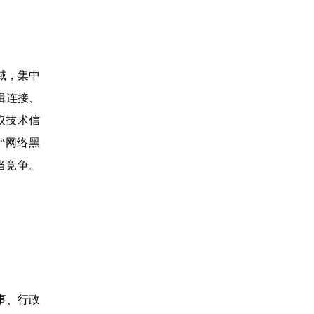
域，集中
辑连接、
取技术信
“网络黑
当竞争。
事、行政