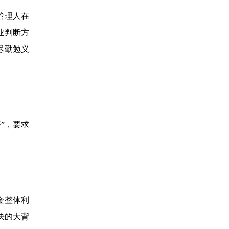
管理人在
业判断方
尽勤勉义
”，要求
金整体利
决的大背