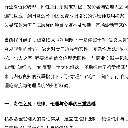
行业净值化转型，刚性兑付预期被打破，投资者与管理人之间关于
连锁反应，到日常运作中因投资亏损引发的诉讼仲裁纠纷案
边界究竟为何？底层标的项目投资不及预期、市场波动带来的
当前探讨虽多，但常陷入两种局限：一是停留于对“信义义务
合规视角的评述，缺乏对责任边界动态性、复杂性及法理内
托、忠人之事”所要求的信义伦理无限性，与商业实践中风
知”和“知行合一”的智慧，恰为化解这一矛盾提供了哲学根
束与内心良知的双重指引下，寻找“理”与“心”、“知”与“行
理论深度与伦理温度的分析框架。
一、责任之源：法律、伦理与心学的三重基础
私募基金管理人的责任体系，建立在法律强制、伦理约束与
任履行提供了内在动力与价值锚点。