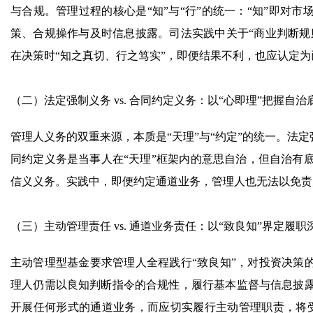
与合规。管理过程的核心是“知”与“行”的统一：“知”即对
策、合规操作与及时信息披露。司法实践中关于“商业判断规
在决策时“知之真切、行之笃实”，即便结果不利，也应认定为
（二）法定强制义务 vs. 合同约定义务：以“心即理”把握自治
管理人义务的双重来源，本质是“天理”与“约定”的统一。法
同约定义务是当事人在“天理”框架内的意思自治，但自治有
信义义务。实践中，即便约定通道业务，管理人也无法以免责
（三）主动管理责任 vs. 通道业务责任：以“致良知”界定履职
主动管理型基金要求管理人全程践行“致良知”，对投资决策
理人仍需以良知判断指令的合规性，履行基本监督与信息披
开展任何形式的通道业务，而应切实履行主动管理职责，将