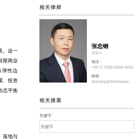
相关律师
张忠钢
境。这一
合伙人
有限商业
电话：
+86 21 5598 9888/ 9666
务弹性边
邮箱：
露、投资
zhangzg@dehenglaw.com
动态平衡
相关搜索
关键字:
》落地与