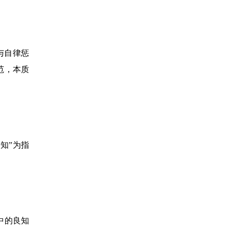
与自律惩
范，本质
良知”为指
中的良知