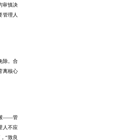
的审慎决
要管理人
免除。合
背离核心
破——管
理人不应
，“致良