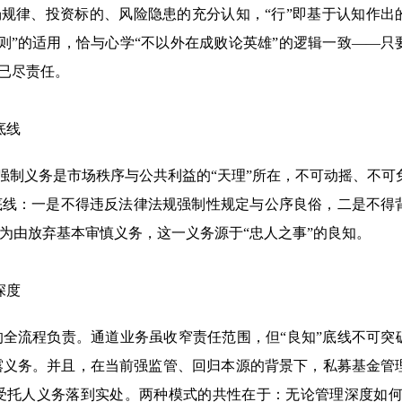
市场规律、投资标的、风险隐患的充分认知，“行”即基于认知作出
则”的适用，恰与心学“不以外在成败论英雄”的逻辑一致——只
已尽责任。
底线
定强制义务是市场秩序与公共利益的“天理”所在，不可动摇、不可
底线：一是不得违反法律法规强制性规定与公序良俗，二是不得
为由放弃基本审慎义务，这一义务源于“忠人之事”的良知。
深度
的全流程负责。通道业务虽收窄责任范围，但“良知”底线不可突
露义务。并且，在当前强监管、回归本源的背景下，私募基金管
受托人义务落到实处。两种模式的共性在于：无论管理深度如何