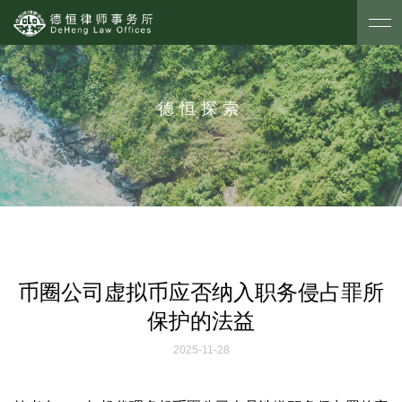
德恒探索
币圈公司虚拟币应否纳入职务侵占罪所
保护的法益
2025-11-28