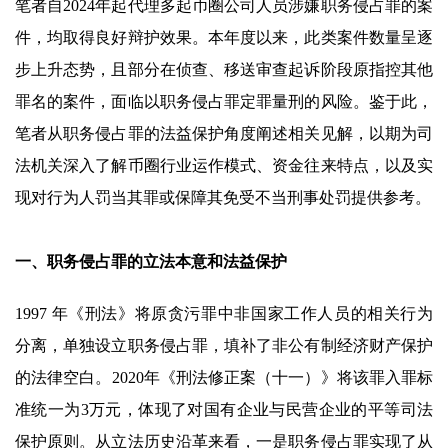
笔者自2024年起代理多起币圈公司人员涉嫌职务侵占罪的案
件，均取得良好辩护效果。本年度以来，此类案件数量呈逐
步上升态势，且部分在侦查、移送审查起诉阶段原指控其他
罪名的案件，面临以职务侵占罪定罪量刑的风险。鉴于此，
笔者从职务侵占罪的法益保护角度阐述相关见解，以期为司
法机关深入了解币圈行业运作模式、资金往来特点，以及实
现对行为人罚当其罪或保障其免受不当刑事处罚提供参考。
一、职务侵占罪的立法本意和法益保护
1997 年《刑法》将原贪污罪中非国家工作人员的相关行为
分离，单独设立职务侵占罪，填补了非公有制经济财产保护
的法律空白。2020年《刑法修正案（十一）》将该罪入罪标
准统一为3万元，体现了对国有企业与民营企业的平等司法
保护原则。从立法历史沿革来看，一是职务侵占罪实现了从