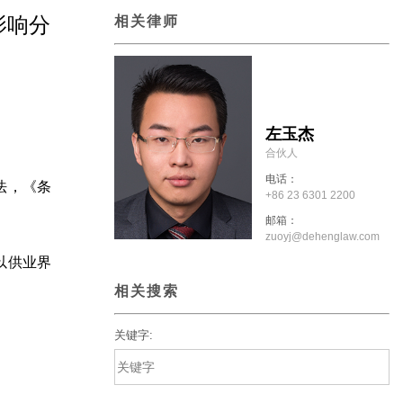
影响分
相关律师
左玉杰
合伙人
电话：
法，《条
+86 23 6301 2200
邮箱：
zuoyj@dehenglaw.com
以供业界
相关搜索
关键字: