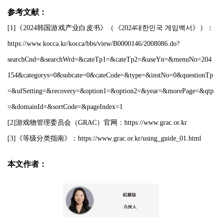
参考文献：
[1]《2024韩国游戏产业白皮书》（《2024대한민국 게임백서》）：
https://www.kocca.kr/kocca/bbs/view/B0000146/2008086.do?
searchCnd=&searchWrd=&cateTp1=&cateTp2=&useYn=&menuNo=204
154&categorys=0&subcate=0&cateCode=&type=&instNo=0&questionTp
=&ufSetting=&recovery=&option1=&option2=&year=&morePage=&qtp
=&domainId=&sortCode=&pageIndex=1
[2]游戏物管理委员会（GRAC）官网：https://www.grac.or.kr
[3]《等级分类指南》：https://www.grac.or.kr/using_guide_01.html
本文作者：