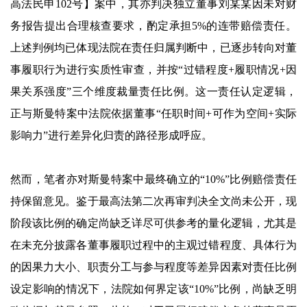
高法民申102号】案中，其亦判决独立董事刘某某因未对财
务报告提出合理核查要求，酌定承担5%的连带赔偿责任。
上述判例均已体现法院在责任归属判断中，已逐步转向对董
事履职行为进行实质性审查，并按“过错程度+履职情况+因
果关系强度”三个维度裁量责任比例。这一责任认定逻辑，
正与斯曼特案中法院依据董事“任职时间+可作为空间+实际
影响力”进行差异化归责的路径形成呼应。
然而，笔者亦对斯曼特案中最终确立的“10%”比例赔偿责任
持保留意见。鉴于最高法第二次再审判决全文尚未公开，现
阶段该比例的确定尚缺乏详尽可供参考的量化逻辑，尤其是
在未充分披露各董事履职过程中的主观过错程度、具体行为
的因果力大小、职责分工与参与程度等差异因素对责任比例
设定影响的情况下，法院如何界定该“10%”比例，尚缺乏明