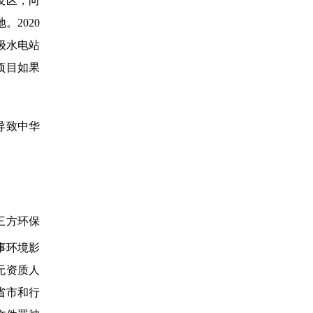
没区，向
2020
级水电站
项目如果
导致中华
三方环保
事环境影
无资质人
省市和行