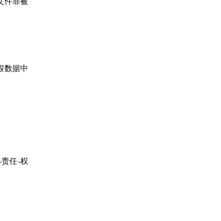
文件罪被
假数据中
责任-权