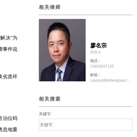
相关律师
解决”为
廖名宗
袭事件说
合伙人
电话：
13603047120
邮箱：
谈劣质环
Liaomz@dehenglaw.com
相关搜索
关键字:
号泊位码
栖息地重