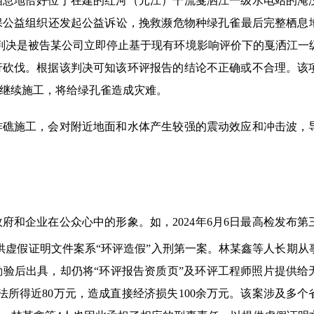
栖息地恰好位于在建的红河（元江）干流戛洒江一级水电站的淹
公益组织还发起公益诉讼，挽救濒危物种绿孔雀最后完整栖息地。
项判决是被告某公司立即停止基于现有环境影响评价下的戛洒江一
行砍伐。根据该判决可知该环评报告的结论不正确或不合理。该
继续施工，将给绿孔雀造成灾难。
炸礁施工，会对附近地面和水体产生较强的震动效应和冲击波，
和企业在公众心中的形象。如，2024年6月6日最高检发布第
供虚假证明文件案系“环评造假”入刑第一案。林某鑫等人长期从
验后出具，却仍将“环评报告资质页”及环评工程师照片提供给
法所得近80万元，造成直接经济损失100余万元。该案涉及多个