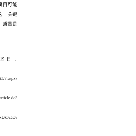
项目可能
这一关键
，质量是
19日，
7.aspx?
le.do?
Dk%3D?