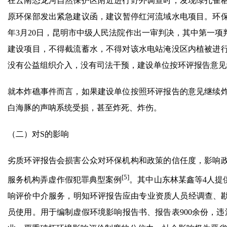
在云南恐龙河自然保护区附近进行野外调查时，发现绿孔雀
原环保部发出紧急建议函，建议暂停红河流域水电项目。环保
年3月20日，昆明市中级人民法院作出一审判决，其中第一
建设项目，不得截流蓄水，不得对该水电站淹没区内植被进
没有公益组织介入，没有司法干预，建设单位按环评报告意见
就本炸礁事件而言，如果建设单位按照环评报告的意见继续
白海豚的声呐系统受损，甚至炸死、炸伤。
（二）对S的影响
劣质环评报告会损害公众对环保机构和政策的信任度，影响政府
[5]
服务机构弄虚作假犯罪典型案例
。其中山东林某鑫等4人提
响评价中介服务，明知环评报告应由专业资质人员经调查、勘
员使用。用于编制虚假环境影响报告书、报告表900余份，违