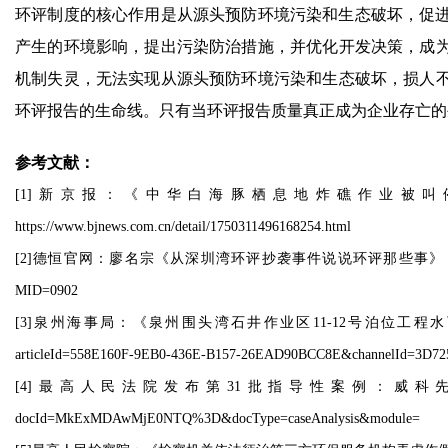
环评制度的核心作用是从源头预防环境污染和生态破坏，促进
产生的环境影响，提出污染防治措施，并优化开发决策，成
机制失灵，无法实现从源头预防环境污染和生态破坏，损人
环评报告的生命线。只有当环评报告质量真正成为企业存亡的
参考文献：
[1]新京报：《中华白海豚栖息地炸礁作业被叫停
https://www.bjnews.com.cn/detail/1750311496168254.html
[2]德恒官网：廖名宗《从深圳湾环评抄袭事件说说环评那些事》，2020年6月9日，https:
MID=0902
[3]泉州海事局：《泉州围头湾石井作业区11-12号泊位工程水下爆破作业的通告》，
articleId=558E160F-9EB0-436E-B157-26EAD90BCC8E&channelId=3D
[4]最高人民法院发布第31批指导性案例：威科先行，https://law.wkinf
docId=MkExMDAwMjE0NTQ%3D&docType=caseAnalysis&module=