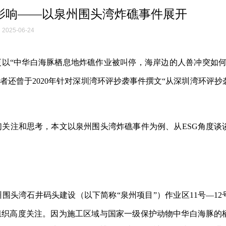
面影响——以泉州围头湾炸礁事件展开
2025-06-24
更以“中华白海豚栖息地炸礁作业被叫停，海岸边的人兽冲突如何
者还曾于2020年针对深圳湾环评抄袭事件撰文“从深圳湾环评抄
关注和思考，本文以泉州围头湾炸礁事件为例、从ESG角度谈
州围头湾石井码头建设（以下简称“泉州项目”）作业区11号—12
组织高度关注。因为施工区域与国家一级保护动物中华白海豚的