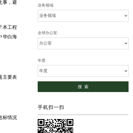
此事，避
业务领域:
于本工程
全球办公室:
中华白海
年度:
题主要表
手机扫一扫
达标情况