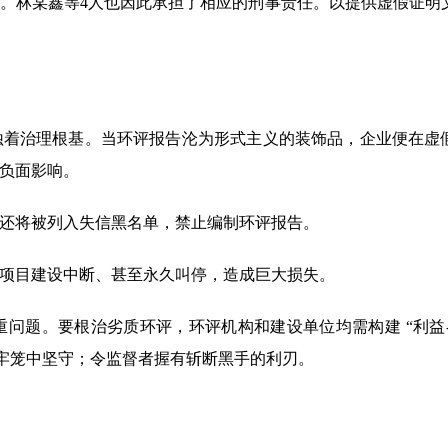
。林某鑫等4人也因此承担了相应的刑事责任。以提供虚假证明
蚀着治理根基。当环评报告沦为形式主义的装饰品，企业便在虚
负面影响。
还将被列入失信黑名单，禁止编制环评报告。
项目建设中断、甚至永久叫停，造成巨大损失。
问题。要根治劣质环评，环评机构和建设单位均需构建 “利益-
术牢笼中坚守；令监督者握有斩断黑手的利刃。