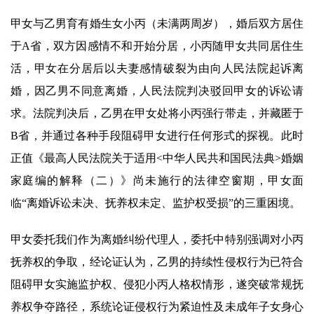
甲女与乙男育有婚生女小丙（未满两周岁），婚后双方居住
于A省，双方因感情不和开始分居，小丙随甲女共同居住生
活，甲女在分居后以夫妻感情破裂为由向人民法院起诉离
婚，因乙男不同意离婚，人民法院判决驳回甲女的诉讼请
求。法院判决后，乙男在甲女处将小丙强行带走，并藏匿于
B省，并通过各种手段阻碍甲女进行任何形式的探视。此时
正值《最高人民法院关于适用<中华人民共和国民法典>婚姻
家庭编的解释（二）》尚未施行的法律空窗期，甲女面
临“离婚诉讼未决、抚养权未定、监护权受损”的三重困境。
甲女委托我们作为离婚纠纷代理人，委托中特别强调对小丙
抚养权的争取，经论证认为，乙男的持续性侵权行为已符合
阻碍甲女实施监护权、侵犯小丙人格权情形，遂突破常规抚
养权争夺路径，系统论证侵权行为紧迫性及未成年子女身心