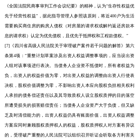
《全国法院民商事审判工作会议纪要》的精神，认为“生存性权益优
先于经营性权益”，据此指导管理人参照该原则，将近400户为生活
需要购买商住房的购房人债权（对房屋的请求权或解约返还房款本
息的请求权）认定为优先债权，且优先于抵押权和工程款债权。”
[7]《四川省高级人民法院关于审理破产案件若干问题的解答》第六
条第4项：“重整计划草案涉及出资人权益调整事项的，应当设出资
人组对该事项进行表决。当债务人企业资不抵债时，所有者权益为
负，出资人的权益价值为零，对出资人权益的调整由出资人行使表
决权，股权价值调整为零，不影响出资人本应向股权负担相关权利
人承担的债务偿还责任以及其导致质权人设立股权质押的目的落空
所遭受损失的损害赔偿责任；当债务人企业资产大于负债，但又缺
乏及时清偿能力的，出资人权益仍具有账面价值，出资人权益调整
方案应同时兼顾股权质押权人的权益，股权质押权人对方案有异议
的，受理破产重整的人民法院可以组织召开听证会听取各方利害关