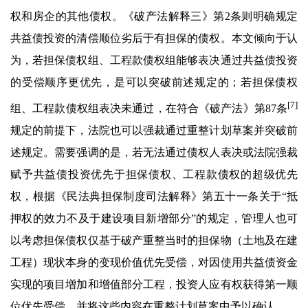
权和房企的其他债权。《破产法解释三》第2条则明确规定
共益债投资的清偿顺位劣后于有担保的债权。本文倾向于认
为，若担保债权组、工程款债权组能够表决通过共益债投资
的受偿顺序更优先，是可以突破前述规定的；若担保债权
[7]
组、工程款债权组表决未通过，在符合《破产法》第87条
规定的前提下，法院也可以强裁通过重整计划草案并突破前
述规定。需要强调的是，若无法通过债权人表决或法院强裁
赋予共益债投资优先于担保债权、工程款债权的超级优先
权，根据《民法典担保制度司法解释》第五十一条关于“抵
押权的效力不及于建设项目新增部分”的规定，管理人也可
以考虑担保债权仅基于破产重整当时的担保物（土地及在建
工程）现状本身的变现价值优先受偿，对因使用共益债资金
实现的项目增加和增值部分工程，投资人应有权获得第一顺
位优先受偿，并将这些内容在重整计划草案中予以确认。