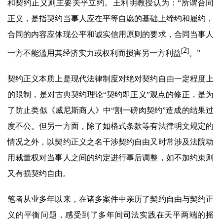
和契约正义则主要关乎立约。王利明教授认为：“所谓合同
正义，是指契约当事人应在平等自愿的基础上缔约和履约，
合同的内容应体现公平和诚实信用原则的要求，合同当事人
2
[
]
一方不能滥用其经济实力或权利而损害另一方利益
。”
契约正义本质上是现代法律制度对绝对契约自由一定程度上
的限制，是对古典契约理论“契约即正义”观点的修正，是为
了防止类似《威尼斯商人》中“割一磅肉契约”造成的结果过
度不公。但另一方面，除了如格式条款等有法律明文规定的
情况之外，以契约正义之名干涉契约自由又时常涉及法院动
用裁量权对当事人之间的约定进行事后调整，如不加约束则
又有损契约自由。
笔者从业多年以来，在诸多案件中亲历了契约自由与契约正
义的平衡问题，感受到了多年间司法实践在天平两端的摇