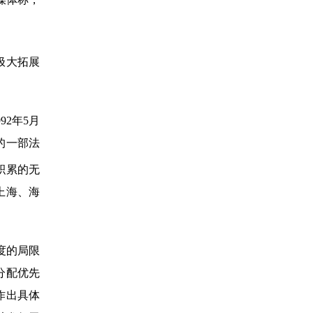
极大拓展
2年5月
的一部法
积累的无
上海、海
度的局限
分配优先
作出具体