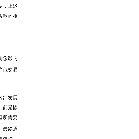
度，上述
条款的相
观念影响
降低交易
内部发展
利前景惨
但所需要
，最终通
媒体称，