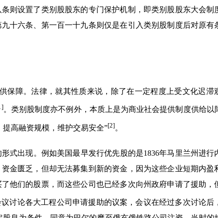
八条则设置了类别股股东的专门保护机制，即类别股股东大会制
第九十六条、第一百一十九条则仅是在引入类别股制度后对原有
提供保障。法律，就其性质来说，除了在一定程度上受文化迟滞
1]
。类别股制度亦不例外，本质上是为商业社会提供制度供给以
[2]
，提高融资规模，维护交易安全”
。
的形式出现。例如美国最早发行优先股的是1836年马里兰州进行
，资金匮乏，但却无法募集到新的资金，因为这些企业短期内盈
买了他们的股票，而这些公司也已经多次向州政府申请了援助，
召开会议讨论各大工程公司申请援助的议案，会议在经过多次讨论后
定股息为条件，同意为巴尔的摩至俄亥俄铁路公司注资。当时的