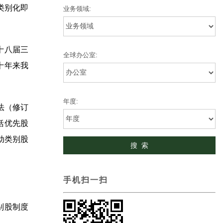
类别化即
业务领域:
十八届三
全球办公室:
十年来我
年度:
法（修订
括优先股
动类别股
手机扫一扫
别股制度