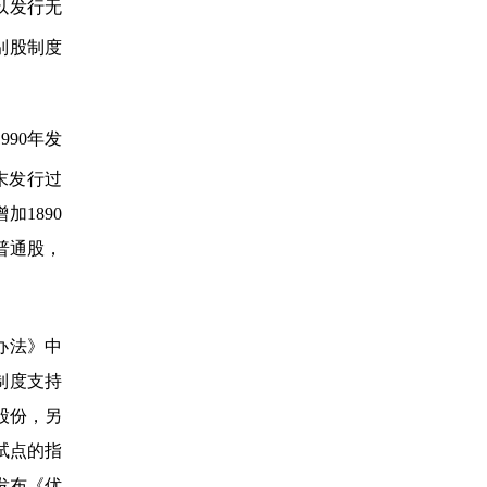
以发行无
别股制度
90年发
末发行过
1890
普通股，
办法》中
制度支持
股份，另
试点的指
发布《优