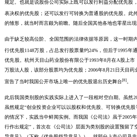
规定。也就是说股份公司实际上既可以发行利益分配优先股
表决权的优先股；还可以发行可转换为普通股的优先股。此
的雏形，就当时而言颇为前瞻。随后全国其他各地也零星出现
由于缺乏较高位阶、全国范围的法律依据等原因，这一时期内
行优先股1148万股，占总发行股票量约24%，但后于1995
优先股。杭州天目山药业股份有限公于1993年8月在A股上市，
万股法人股，该部分股票均为优先股；2006年8月21日天
[8]
宣告了当时我国公开市场上唯一的优先股退出历史舞台
。
此后我国类别股的实践实际上进入了一段相对空白期。虽然2
虽然规定“创业投资企业可以以股权和优先股、可转换优先股
的情况下，实践当中鲜闻实例。而我国《公司法》虽于2005
行作出规定”，首次在《公司法》层面为类别股的设置预留了空
导意见》（下称《优先股指导意见》），就部分上市公司及非上