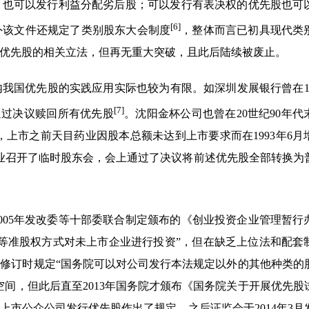
，也可以发行利益分配劣后股；可以发行有表决权的优先股也可
[6]
外该文件还规定了类别股东大会制度
，整体而言已初具现代类
优先股的相关立法，但再无重大突破，且此后陆续被废止。
我国优先股的实践应用实际也较为有限。如深圳发展银行曾在19
[7]
年通过决议赎回所有优先股
。沈阳金杯公司也曾在20世纪90年代
上市之前天目药业因股本总额未达到上市要求而在1993年6月增加
目药业召开了临时股东会，会上通过了决议将前述优先股全部转换为
005年发改委等十部委联合制定颁布的《创业投资企业管理暂行
等准股权方式对未上市企业进行投资”，但在缺乏上位法和配套
年修订时规定“国务院可以对公司发行本法规定以外的其他种类的
间，但此后直至2013年国务院才颁布《国务院关于开展优先股
市公众公司发行优先股作出了规定。之后证监会于2014年3月