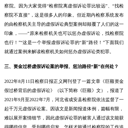
察院。因为大家觉得“检察院离虚假诉讼罪比较远”、“找检
察院不直接”，这是很多人的印象。但近期内检察系统发布
的由检察机关主导的虚假诉讼典型案例却颠覆了人们的这一
印象，——“原来检察机关也可以惩办虚假诉讼，找检察院
也行！”“这是一个举报虚假诉讼罪的“新”路径！”下面我们
就通过案例来解读检察机关如何惩办虚假诉讼类犯罪。
三、资金过桥虚假诉讼案的举报、惩治路径“新”在何处？
2022年8月11日检察日报正义网刊登了一篇文章《巨额资金
假过桥背后的虚假诉讼》（以下简称《巨额》文），报道了
2021年9月至2022年7月，河北省成安县检察院依法监督了一
起千万元虚假诉讼案。因该文是新闻报道体例，篇幅有限，
难以展开案情细节，因此虚假诉讼罪的被害人通过该文能获
得哪些信息，受到哪些启发，怎样才能通过检察院的工作追