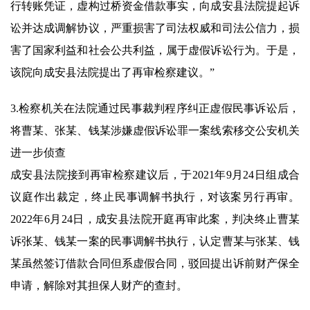
行转账凭证，虚构过桥资金借款事实，向成安县法院提起诉
讼并达成调解协议，严重损害了司法权威和司法公信力，损
害了国家利益和社会公共利益，属于虚假诉讼行为。于是，
该院向成安县法院提出了再审检察建议。”
3.检察机关在法院通过民事裁判程序纠正虚假民事诉讼后，
将曹某、张某、钱某涉嫌虚假诉讼罪一案线索移交公安机关
进一步侦查
成安县法院接到再审检察建议后，于2021年9月24日组成合
议庭作出裁定，终止民事调解书执行，对该案另行再审。
2022年6月24日，成安县法院开庭再审此案，判决终止曹某
诉张某、钱某一案的民事调解书执行，认定曹某与张某、钱
某虽然签订借款合同但系虚假合同，驳回提出诉前财产保全
申请，解除对其担保人财产的查封。