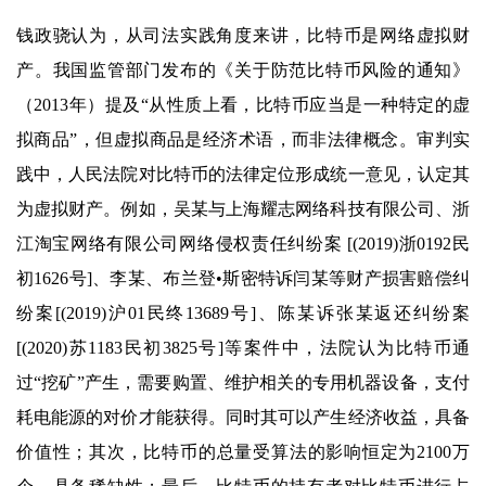
钱政骁认为，从司法实践角度来讲，比特币是网络虚拟财
产。我国监管部门发布的《关于防范比特币风险的通知》
（2013年）提及“从性质上看，比特币应当是一种特定的虚
拟商品”，但虚拟商品是经济术语，而非法律概念。审判实
践中，人民法院对比特币的法律定位形成统一意见，认定其
为虚拟财产。例如，吴某与上海耀志网络科技有限公司、浙
江淘宝网络有限公司网络侵权责任纠纷案 [(2019)浙0192民
初1626号]、李某、布兰登•斯密特诉闫某等财产损害赔偿纠
纷案[(2019)沪01民终13689号]、陈某诉张某返还纠纷案
[(2020)苏1183民初3825号]等案件中，法院认为比特币通
过“挖矿”产生，需要购置、维护相关的专用机器设备，支付
耗电能源的对价才能获得。同时其可以产生经济收益，具备
价值性；其次，比特币的总量受算法的影响恒定为2100万