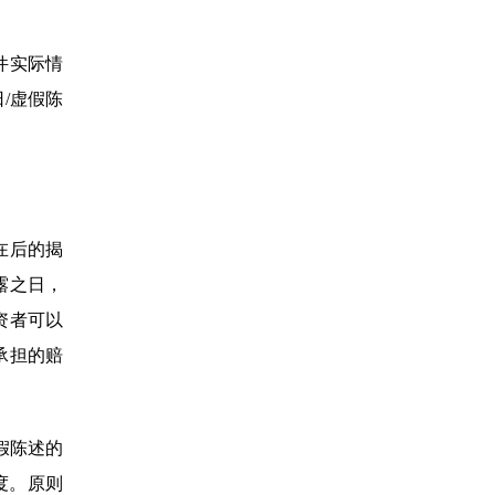
件实际情
/虚假陈
在后的揭
露之日，
资者可以
承担的赔
虚假陈述的
度。原则