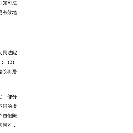
可知司法
更有效地
人民法院
；（2）
法院将居
定，部分
不同的虚
个虚假陈
实困难，