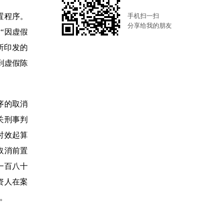
手机扫一扫
置程序。
分享给我的朋友
“因虚假
所印发的
受到虚假陈
序的取消
关刑事判
时效起算
取消前置
一百八十
资人在案
。