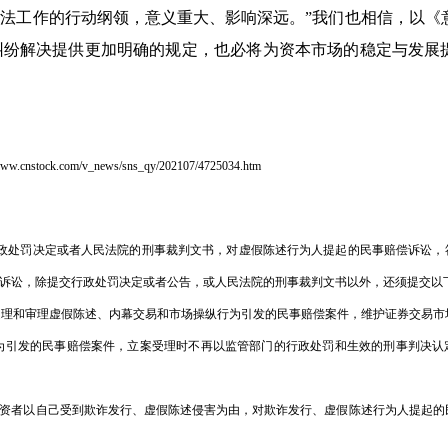
法工作的行动纲领，意义重大、影响深远。”我们也相信，以《
纠纷解决提供更加明确的规定，也必将为资本市场的稳定与发展
om/v_news/sns_qy/202107/4725034.htm
的行政处罚决定或者人民法院的刑事裁判文书，对虚假陈述行为人提起的民事赔偿诉讼，
诉讼，除提交行政处罚决定或者公告，或人民法院的刑事裁判文书以外，还须提交以
法受理和审理虚假陈述、内幕交易和市场操纵行为引发的民事赔偿案件，维护证券交易市
为引发的民事赔偿案件，立案受理时不再以监管部门的行政处罚和生效的刑事判决认
券投资者以自己受到欺诈发行、虚假陈述侵害为由，对欺诈发行、虚假陈述行为人提起的