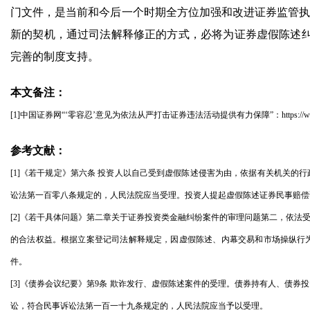
门文件，是当前和今后一个时期全方位加强和改进证券监管执
新的契机，通过司法解释修正的方式，必将为证券虚假陈述
完善的制度支持。
本文备注：
[1]中国证券网“‘零容忍’意见为依法从严打击证券违法活动提供有力保障”：https://www.cnstock.c
参考文献：
[1]《若干规定》第六条 投资人以自己受到虚假陈述侵害为由，依据有关机关
讼法第一百零八条规定的，人民法院应当受理。投资人提起虚假陈述证券民事赔偿
[2]《若干具体问题》第二章关于证券投资类金融纠纷案件的审理问题第二，依
的合法权益。根据立案登记司法解释规定，因虚假陈述、内幕交易和市场操纵行
件。
[3]《债券会议纪要》第9条 欺诈发行、虚假陈述案件的受理。债券持有人、债
讼，符合民事诉讼法第一百一十九条规定的，人民法院应当予以受理。