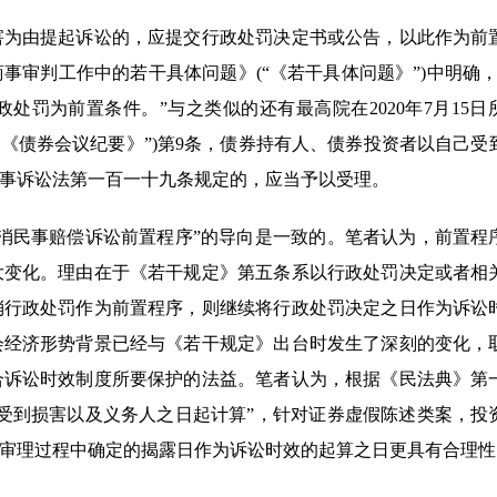
害为由提起诉讼的，应提交行政处罚决定书或公告，以此作为前
商事审判工作中的若干具体问题》(“《若干具体问题》”)中明确，
罚为前置条件。”与之类似的还有最高院在2020年7月15日
号，“《债券会议纪要》”)第9条，债券持有人、债券投资者以自己
事诉讼法第一百一十九条规定的，应当予以受理。
消民事赔偿诉讼前置程序”的导向是一致的。笔者认为，前置程
大变化。理由在于《若干规定》第五条系以行政处罚决定或者相
消行政处罚作为前置程序，则继续将行政处罚决定之日作为诉讼
会经济形势背景已经与《若干规定》出台时发生了深刻的变化，
合诉讼时效制度所要保护的法益。笔者认为，根据《民法典》第
受到损害以及义务人之日起计算”，针对证券虚假陈述类案，投
审理过程中确定的揭露日作为诉讼时效的起算之日更具有合理性