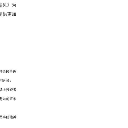
意见》为
提供更加
符合民事诉
下证据：
场上投资者
定为前置条
民事赔偿诉