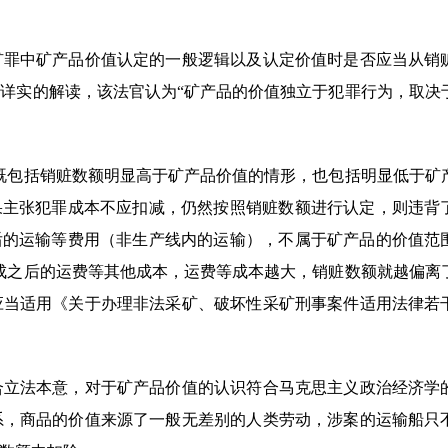
矿罪中矿产品价值认定的一般逻辑以及认定价值时是否应当从销
详实的解读，该法官认为“矿产品的价值独立于犯罪行为，取决
既包括销赃数额明显高于矿产品价值的情形，也包括明显低于矿
果主张犯罪成本不应扣减，仍然按照销赃数额进行认定，则违背
后的运输等费用（非生产线内的运输），不属于矿产品的价值范
成之后的运费等其他成本，运费等成本越大，销赃数额就越偏离
应当适用《关于办理非法采矿、破坏性采矿刑事案件适用法律若
合立法本意，对于矿产品价值的认识符合马克思主义政治经济学
系，商品的价值来源了一般无差别的人类劳动，涉案的运输船只