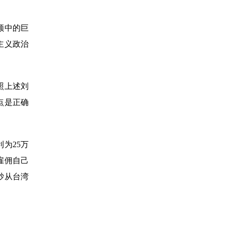
额中的巨
主义政治
照上述刘
点是正确
为25万
雇佣自己
砂从台湾