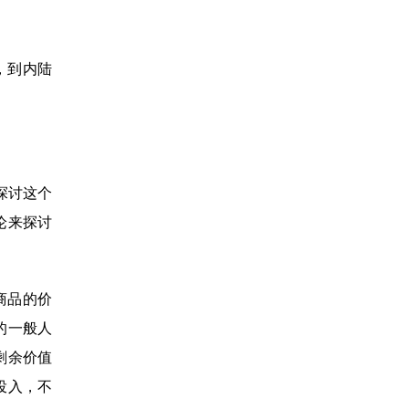
值，到内陆
探讨这个
论来探讨
商品的价
的一般人
剩余价值
投入，不