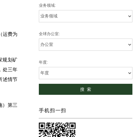
业务领域:
全球办公室:
（运费为
家规划矿
年度:
，处三年
所述情节
施）第三
手机扫一扫