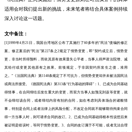
适用会对我们提出新的挑战，未来笔者将结合具体案例持续
深入讨论这一话题。
文中备注：
[1]1999年4月21日，我国台湾地区公布了其施行了60多年的“民法”债编的修正
案。修正案后的“民法”第227条之2规定了情势变更，即“契约成立后，情势变
更，非当时所得预料，而依其原有效果显失公平者，当事人得声请法院增、减
其给付或变更其他原有之效果。前项规定，于非因契约所发生之债，准用
之。”《法国民法典》第1148条规定了不可抗力，但情势变更却并未被法国民法
或商法所接受。《德国民法典》第313条“行为基础的障碍”：1、已成为合同基础
得情事，在合同缔结后发生重大的变更，而双方当事人如预见到该等变更，就
不会缔结该合同，或者缔结内容有别的合同，如在考虑到具体场合的诸般情
事，特别是合同上或者法律上的风险分配，不改定合同就不能够期待拘束合同
得一方当事人时，则可请求合同的改订。2、已成为合同基础得根本性设想后来
被证明是错误时，等同于情势变更。3、合同的改订属于不可能，或者无法合理