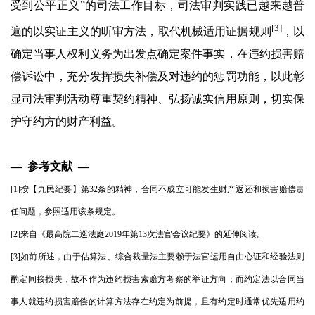
受到公平正义”的司法工作目标，司法审判实践已越来越普
[3]
遍的以实证主义的听审方法，取代机械适用证据规则
，以
确定当事人权利义务为出发点确定案件事实，在违约损害赔
偿诉讼中，充分发挥损失补偿及对违约的惩罚功能，以此彰
显司法审判活动尊重契约精神、弘扬诚实信用原则，切实保
护守约方的财产利益。
— 参考文献 —
[1]按【九民纪要】第32条的精神，合同不成立可能发生财产返还和损害赔偿责
任问题，参照适用该条规定。
[2]来自《最高院二巡法庭2019年第13次法官会议纪要》的延伸阅读。
[3]如前所述，由于估算法、综合裁量法主要赖于法官运用自由心证和经验法则
酌定间接损失，故不作为违约损害索赔方考察的举证方向；而约定法以合同当
事人就违约损害赔偿的计算方法存在约定为前提，且有约定时通常优先适用约