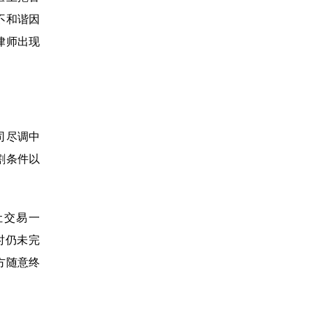
不和谐因
律师出现
司尽调中
割条件以
让交易一
时仍未完
方随意终