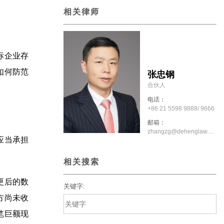
相关律师
标企业存
如何防范
张忠钢
合伙人
电话：
+86 21 5598 9888/ 9666
邮箱：
zhangzg@dehenglaw.com
应当承担
相关搜索
更后的数
关键字:
方尚未收
笔巨额现