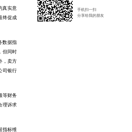
的真实意
手机扫一扫
分享给我的朋友
最终促成
务数据指
，但同时
外，卖方
公司银行
额等财务
合理诉求
据指标维