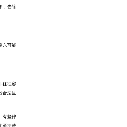
序，去除
股东可能
师往往容
出合法且
，有些律
甚至挖苦