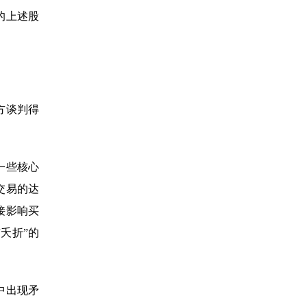
的上述股
方谈判得
一些核心
交易的达
接影响买
夭折”的
中出现矛