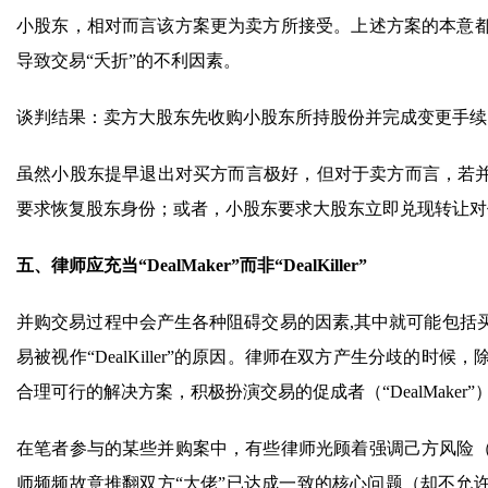
小股东，相对而言该方案更为卖方所接受。上述方案的本意
导致交易“夭折”的不利因素。
谈判结果：卖方大股东先收购小股东所持股份并完成变更手续
虽然小股东提早退出对买方而言极好，但对于卖方而言，若并
要求恢复股东身份；或者，小股东要求大股东立即兑现转让对
五、律师应充当“DealMaker”而非“DealKiller”
并购交易过程中会产生各种阻碍交易的因素,其中就可能包括
易被视作“DealKiller”的原因。律师在双方产生分歧的
合理可行的解决方案，积极扮演交易的促成者（“DealMaker”
在笔者参与的某些并购案中，有些律师光顾着强调己方风险
师频频故意推翻双方“大佬”已达成一致的核心问题（却不允