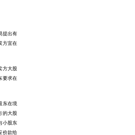
易提出有
双方宜在
卖方大股
东要求在
股东在境
方的大股
与小股东
应价款给