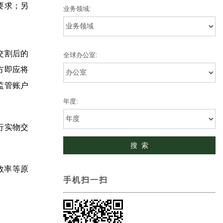
要求；另
业务领域:
交割后的
全球办公室:
方即应将
监管账户
年度:
行实物交
效率等原
手机扫一扫