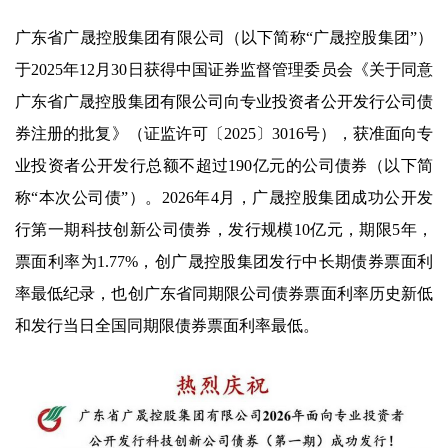
广东省广晟控股集团有限公司（以下简称“广晟控股集团”）
于2025年12月30日获得中国证券监督管理委员会《关于同意
广东省广晟控股集团有限公司向专业投资者公开发行公司债
券注册的批复》（证监许可〔2025〕3016号），获准面向专
业投资者公开发行总额不超过190亿元的公司债券（以下简
称“本次公司债”）。2026年4月，广晟控股集团成功公开发
行第一期科技创新公司债券，发行规模10亿元，期限5年，
票面利率为1.77%，创广晟控股集团发行中长期债券票面利
率最低纪录，也创广东省同期限公司债券票面利率历史新低
和发行当日全国同期限债券票面利率最低。