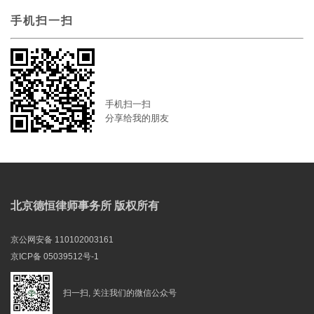
手机扫一扫
手机扫一扫
分享给我的朋友
北京德恒律师事务所 版权所有
京公网安备 110102003161
京ICP备 05039512号-1
扫一扫, 关注我们的微信公众号