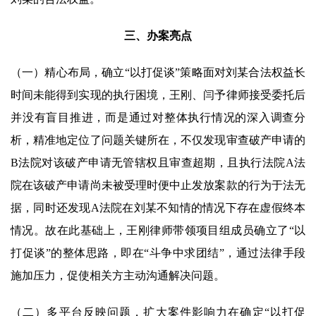
三、办案亮点
（一）精心布局，确立“以打促谈”策略面对刘某合法权益长
时间未能得到实现的执行困境，王刚、闫予律师接受委托后
并没有盲目推进，而是通过对整体执行情况的深入调查分
析，精准地定位了问题关键所在，不仅发现审查破产申请的
B法院对该破产申请无管辖权且审查超期，且执行法院A法
院在该破产申请尚未被受理时便中止发放案款的行为于法无
据，同时还发现A法院在刘某不知情的情况下存在虚假终本
情况。故在此基础上，王刚律师带领项目组成员确立了“以
打促谈”的整体思路，即在“斗争中求团结”，通过法律手段
施加压力，促使相关方主动沟通解决问题。
（二）多平台反映问题，扩大案件影响力在确定“以打促