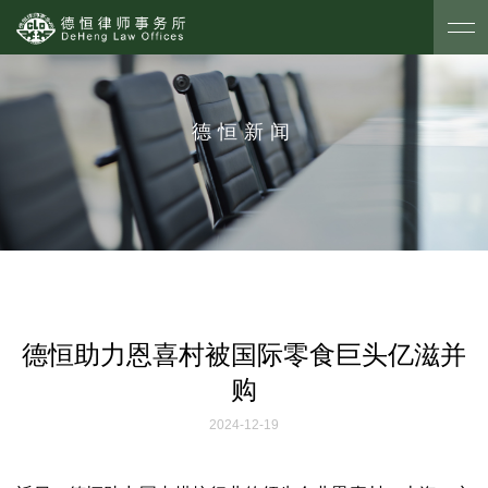
德恒新闻
德恒助力恩喜村被国际零食巨头亿滋并
购
2024-12-19