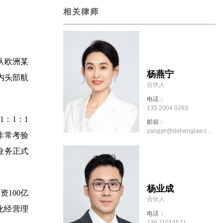
相关律师
从欧洲某
杨燕宁
内头部航
合伙人
电话：
135 2004 0263
：1：1
邮箱：
yangyn@dehenglaw.com
非常考验
业务正式
杨业成
100亿
合伙人
化经营理
电话：
138 11014521