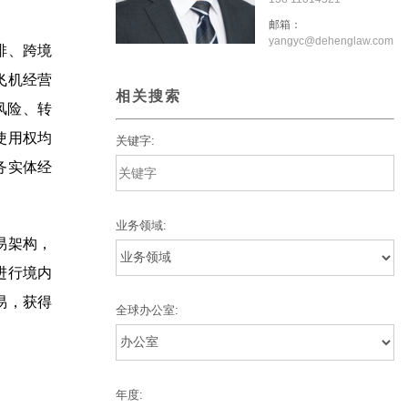
邮箱：
yangyc@dehenglaw.com
排、跨境
飞机经营
相关搜索
风险、转
使用权均
关键字:
务实体经
业务领域:
易架构，
进行境内
易，获得
全球办公室:
年度: