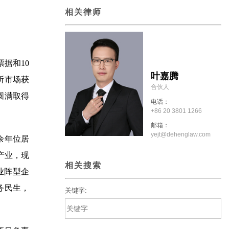
相关律师
据和10
叶嘉腾
易所市场获
合伙人
圆满取得
电话：
+86 20 3801 1266
邮箱：
yejt@dehenglaw.com
余年位居
产业，现
相关搜索
业阵型企
务民生，
关键字: