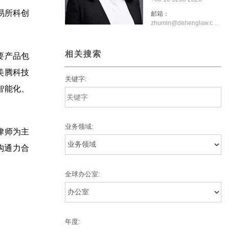
易所科创
邮箱：
zhumin@dehenglaw.com
相关搜索
要产品包
美腾科技
关键字:
智能化、
业务领域:
律师为主
构通力合
全球办公室:
年度: