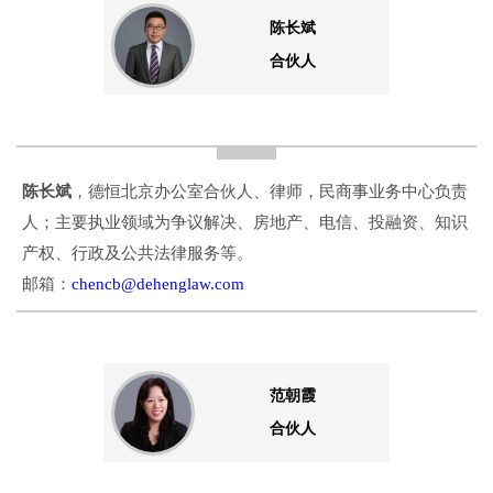
陈长斌
合伙人
陈长斌
，德恒北京办公室合伙人、律师，民商事业务中心负责
人；主要执业领域为争议解决、房地产、电信、投融资、知识
产权、行政及公共法律服务等。
邮箱：
chencb@dehenglaw.com
范朝霞
合伙人