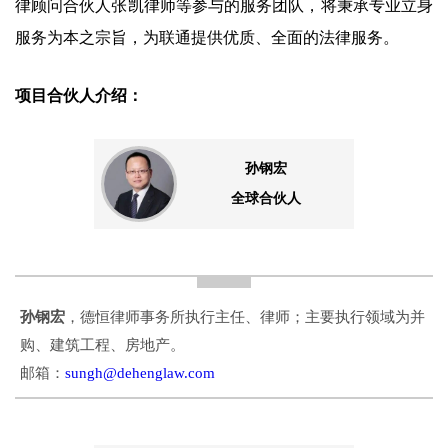
律顾问合伙人张凯律师等参与的服务团队，将秉承专业立身
服务为本之宗旨，为联通提供优质、全面的法律服务。
项目合伙人介绍：
孙钢宏
全球合伙人
孙钢宏
，德恒律师事务所执行主任、律师；主要执行领域为并
购、建筑工程、房地产。
邮箱：
sungh@dehenglaw.com