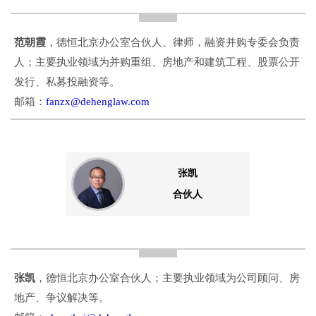
范朝霞
，德恒北京办公室合伙人、律师，融资并购专委会负责
人；主要执业领域为并购重组、房地产和建筑工程、股票公开
发行、私募投融资等。
邮箱：
fanzx@dehenglaw.com
张凯
合伙人
张凯
，德恒北京办公室合伙人；主要执业领域为公司顾问、房
地产、争议解决等。