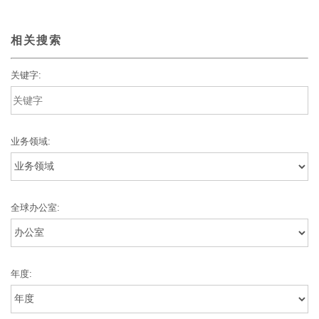
相关搜索
关键字:
业务领域:
全球办公室:
年度: