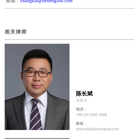
邮箱：
zhangkai@dehenglaw.com
相关律师
陈长斌
合伙人
电话：
+86 10 5268 2888
邮箱：
chencb@dehenglaw.com