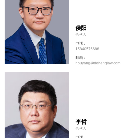
侯阳
合伙人
电话：
15840576688
邮箱：
houyang@dehenglaw.com
李哲
合伙人
电话：