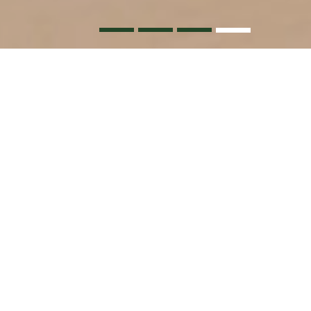
4
1
2
3
业绩
德恒承办合同诈骗案发回重审后重审一审获无罪判决
德恒助力诚通科创基金完成对中核（江苏）创投基金的设立
德恒助力海能技术完成北交所首单以简易程序向特定对象发行股票
德恒助力辽宁300亿元发展新质生产力母基金落地
德恒助力知名手游打击私服侵权获高额惩罚性赔偿