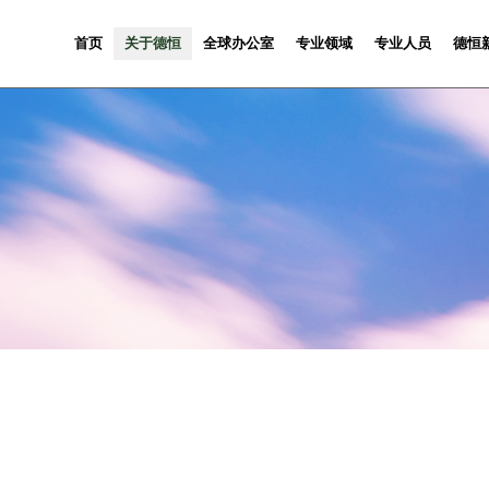
首页
关于德恒
全球办公室
专业领域
专业人员
德恒