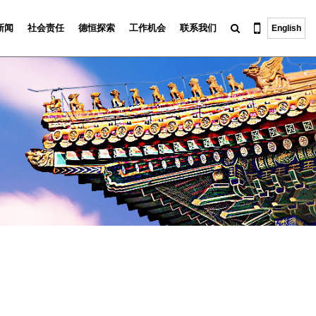
新闻
社会责任
德恒探索
工作机会
联系我们
English