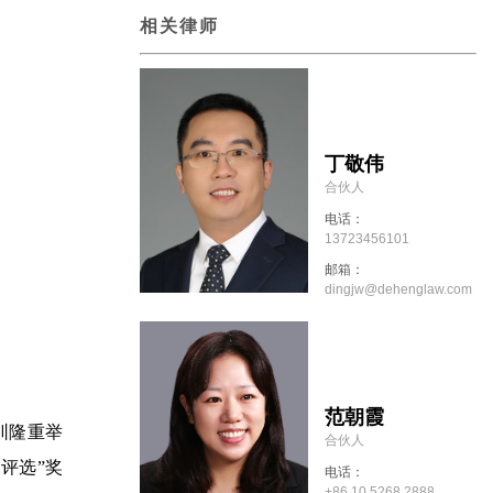
相关律师
丁敬伟
合伙人
电话：
13723456101
邮箱：
dingjw@dehenglaw.com
范朝霞
圳隆重举
合伙人
评选”奖
电话：
+86 10 5268 2888