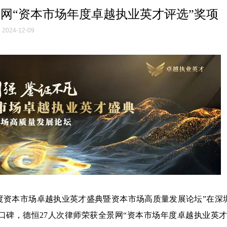
全景网“资本市场年度卓越执业英才评选”奖项
2024-12-09
24年度资本市场卓越执业英才盛典暨资本市场高质量发展论坛”在深
碑，德恒27人次律师荣获全景网“资本市场年度卓越执业英才