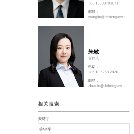
+86 13808793071
邮箱：
wanglin@dehenglaw.com
朱敏
合伙人
电话：
+86 10 5268 2826
邮箱：
zhumin@dehenglaw.com
相关搜索
关键字: